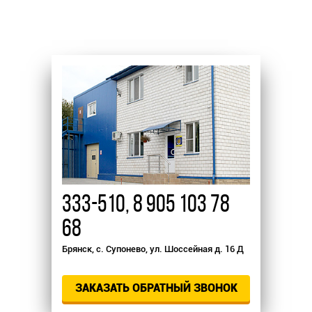
333-510
,
8 905 103 78
68
Брянск, с. Супонево, ул. Шоссейная д. 16 Д
ЗАКАЗАТЬ ОБРАТНЫЙ ЗВОНОК