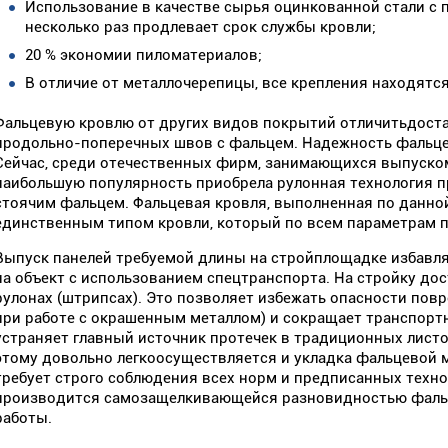
Использование в качестве сырья оцинкованной стали с
несколько раз продлевает срок службы кровли;
20 % экономии пиломатериалов;
В отличие от металлочерепицы, все крепления находятся
Фальцевую кровлю от других видов покрытий отличитьдоста
продольно-поперечных швов с фальцем. Надежность фальце
Сейчас, среди отечественных фирм, занимающихся выпуско
наибольшую популярность приобрела рулонная технология п
стоячим фальцем. Фальцевая кровля, выполненная по данной
единственным типом кровли, который по всем параметрам п
Выпуск панелей требуемой длины на стройплощадке избавл
на объект с использованием спецтранспорта. На стройку дос
рулонах (штрипсах). Это позволяет избежать опасности пов
при работе с окрашенным металлом) и сокращает транспорт
устраняет главный источник протечек в традиционных листо
этому довольно легкоосуществляется и укладка фальцевой м
требует строго соблюдения всех норм и предписанных техно
производится самозащелкивающейся разновидностью фальца
работы.