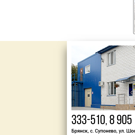
333-510
,
8 905
Брянск, с. Супонево, ул. Шо