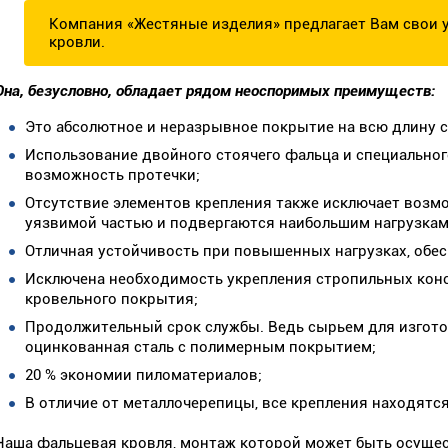
Компания «Жестяные изделия» предлагает Вам свои у
кровли.
Она, безусловно, обладает рядом неоспоримых преимуществ:
Это абсолютное и неразрывное покрытие на всю длину 
Использование двойного стоячего фальца и специально
возможность протечки;
Отсутствие элементов крепления также исключает возмо
уязвимой частью и подвергаются наибольшим нагрузкам
Отличная устойчивость при повышенных нагрузках, обес
Исключена необходимость укрепления стропильных кон
кровельного покрытия;
Продолжительный срок службы. Ведь сырьем для изгото
оцинкованная сталь с полимерным покрытием;
20 % экономии пиломатериалов;
В отличие от металлочерепицы, все крепления находятся
Наша фальцевая кровля, монтаж которой может быть осущест