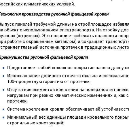
российских климатических условий.
Технология производства рулонной фальцевой кровли
Выпуск панелей требуемой длины на стройплощадке избавл
на объект с использованием спецтранспорта. На стройку дос
рулонах (штрипсах). Это позволяет избежать опасности пов
при работе с окрашенным металлом) и сокращает транспорт
устраняет главный источник протечек в традиционных лист
Преимущества рулонной фальцевой кровли
Представляет собой сплошное покрытие на всю длину ск
Использование двойного стоячего фальца и специально
100-процентную гарантию от протечек;
Отсутствие элементов крепления на поверхности панел
нагрузкам при резких климатических изменениях и, как
протечек;
Система крепления кровли обеспечивает её устойчивост
Минимальный вес единицы площади кровельного покрыт
стропильных конструкций;