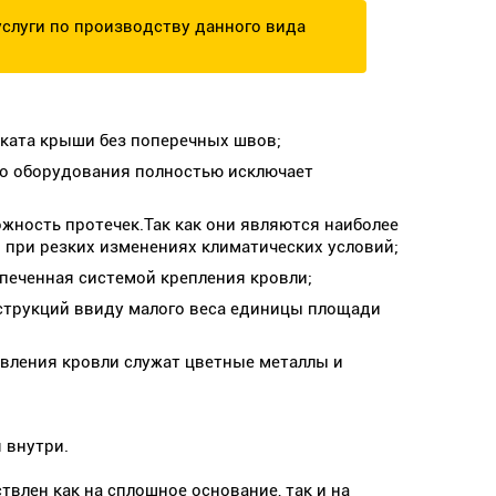
слуги по производству данного вида
ската крыши без поперечных швов;
го оборудования полностью исключает
жность протечек.Так как они являются наиболее
 при резких изменениях климатических условий;
печенная системой крепления кровли;
струкций ввиду малого веса единицы площади
вления кровли служат цветные металлы и
 внутри.
влен как на сплошное основание, так и на