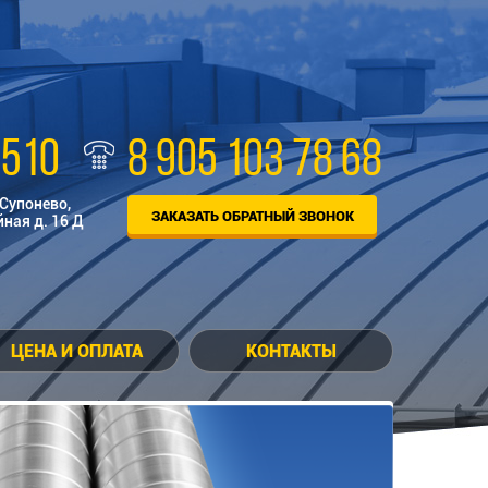
-510
8 905 103 78 68
 Супонево,
ЗАКАЗАТЬ ОБРАТНЫЙ ЗВОНОК
йная д. 16 Д
ЦЕНА И ОПЛАТА
КОНТАКТЫ